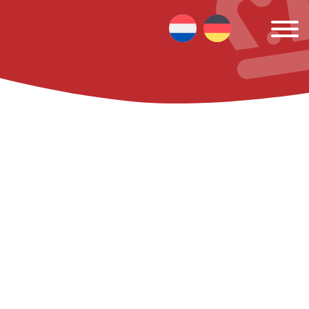
aal kunt gebruiken. Met deze
 relevante informatie en
maken van deze website of
ver cookies of pas je cookie-