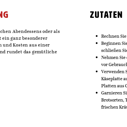
ng
Zutaten
ichen Abendessens oder als
Rechnen Sie 
t ein ganz besonderer
Beginnen Si
 und Kosten aus einer
schließen Si
und rundet das gemütliche
Nehmen Sie 
vor Gebrauc
Verwenden Si
Käseplatte a
Platten aus 
Garnieren Si
Brotsorten, 
frischen Kr