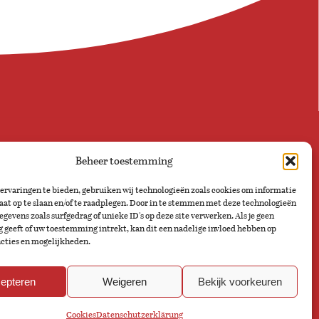
Beheer toestemming
ervaringen te bieden, gebruiken wij technologieën zoals cookies om informatie
raat op te slaan en/of te raadplegen. Door in te stemmen met deze technologieën
gevens zoals surfgedrag of unieke ID's op deze site verwerken. Als je geen
geeft of uw toestemming intrekt, kan dit een nadelige invloed hebben op
cties en mogelijkheden.
epteren
Weigeren
Bekijk voorkeuren
Cookies
Datenschutzerklärung