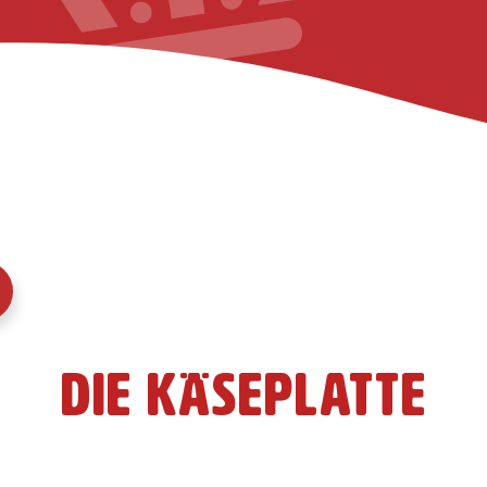
KaasKoning gebruikt cookies zodat je onze website optim
wij en derde partijen je internetgedrag analyseren en je
nen op deze en andere websites. Door gebruik te blijven 
eer cookies' te klikken, ga je hiermee akkoord.
Lees meer o
n.
 Webseite verwendet Cookies
Weitere Informationen
Die Käseplatte