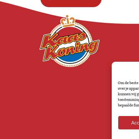
Om de beste 
over je appa
kunnen wij ge
toestemming 
bepaalde fun
Acc