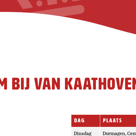
KaasKoning gebruikt cookies zodat je onze website optim
wij en derde partijen je internetgedrag analyseren en je
nen op deze en andere websites. Door gebruik te blijven 
eer cookies' te klikken, ga je hiermee akkoord.
Lees meer o
n.
 Webseite verwendet Cookies
Weitere Informationen
m bij Van Kaathove
DAG
PLAATS
Dinsdag
Dormagen, Cen