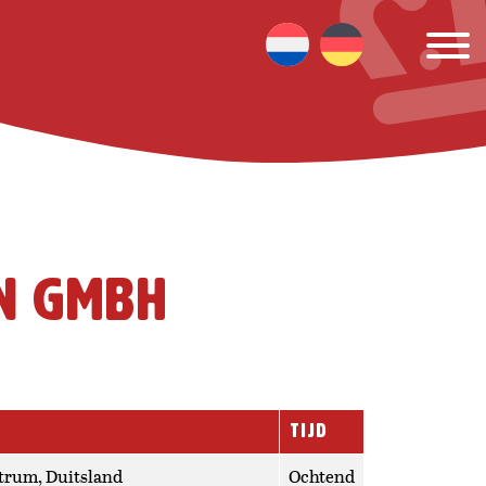
aal kunt gebruiken. Met deze
 relevante informatie en
maken van deze website of
ver cookies of pas je cookie-
n GmbH
TIJD
trum, Duitsland
Ochtend