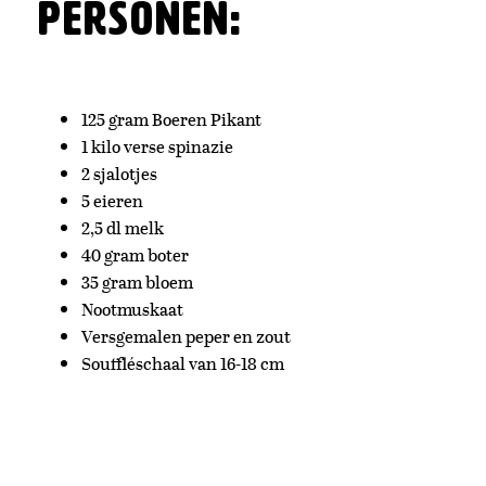
personen:
125 gram Boeren Pikant
1 kilo verse spinazie
2 sjalotjes
5 eieren
2,5 dl melk
40 gram boter
35 gram bloem
Nootmuskaat
Versgemalen peper en zout
Souffléschaal van 16-18 cm