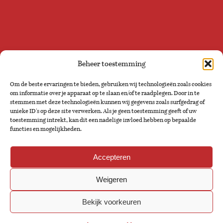
Beheer toestemming
volg ons op social
Om de beste ervaringen te bieden, gebruiken wij technologieën zoals cookies
media
om informatie over je apparaat op te slaan en/of te raadplegen. Door in te
stemmen met deze technologieën kunnen wij gegevens zoals surfgedrag of
unieke ID's op deze site verwerken. Als je geen toestemming geeft of uw
toestemming intrekt, kan dit een nadelige invloed hebben op bepaalde
functies en mogelijkheden.
Accepteren
Weigeren
Bekijk voorkeuren