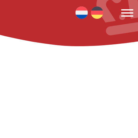
aal kunt gebruiken. Met deze
 relevante informatie en
maken van deze website of
ver cookies of pas je cookie-