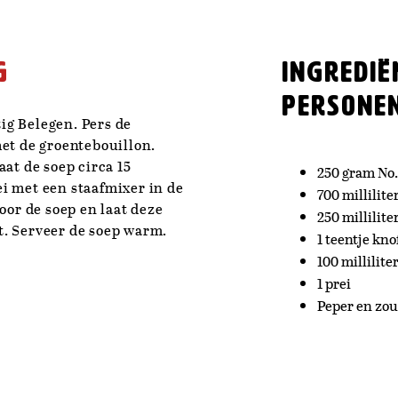
g
Ingredië
personen
tig Belegen. Pers de
et de groentebouillon.
at de soep circa 15
250 gram No.
i met een staafmixer in de
700 millilite
oor de soep en laat deze
250 millilite
. Serveer de soep warm.
1 teentje kno
100 millilite
1 prei
Peper en zou