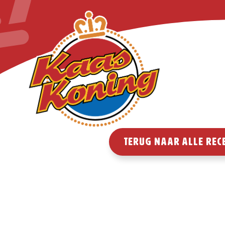
COOKIES
Nederlands: De 
cookies kunnen 
advertenties to
door op 'Accept
instellingen aa
Deutsch: Diese
Go
Terug naar alle rec