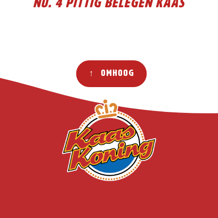
No. 4 Pittig Belegen kaas
↑ Omhoog