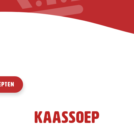
KaasKoning gebruikt cookies zodat je onze website optim
wij en derde partijen je internetgedrag analyseren en je
nen op deze en andere websites. Door gebruik te blijven 
eer cookies' te klikken, ga je hiermee akkoord.
Lees meer o
n.
 Webseite verwendet Cookies
Weitere Informationen
epten
Kaassoep