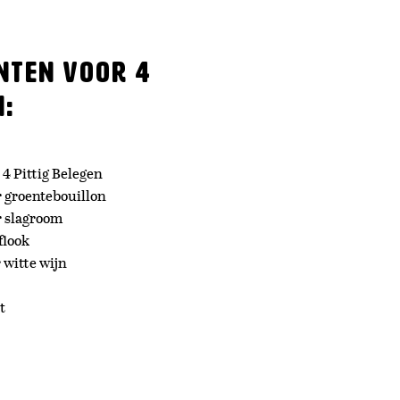
nten voor 4
:
 4 Pittig Belegen
r groentebouillon
r slagroom
flook
r witte wijn
t