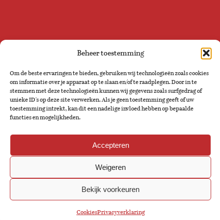
Beheer toestemming
volg ons op social
Om de beste ervaringen te bieden, gebruiken wij technologieën zoals cookies
media
om informatie over je apparaat op te slaan en/of te raadplegen. Door in te
stemmen met deze technologieën kunnen wij gegevens zoals surfgedrag of
unieke ID's op deze site verwerken. Als je geen toestemming geeft of uw
toestemming intrekt, kan dit een nadelige invloed hebben op bepaalde
functies en mogelijkheden.
Accepteren
Weigeren
Bekijk voorkeuren
Cookies
Privacyverklaring