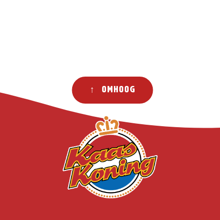
↑ Omhoog