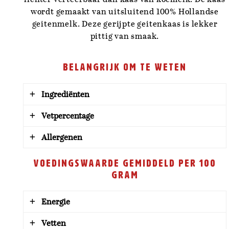
wordt gemaakt van uitsluitend 100% Hollandse
geitenmelk. Deze gerijpte geitenkaas is lekker
pittig van smaak.
Belangrijk om te weten
Ingrediënten
Vetpercentage
Gepasteuriseerde geitenmelk, zout,
zuursel, microbieel stremsel
Allergenen
50+ kaas, 50% vet in droge stof (relatief)
Voedingswaarde gemiddeld per 100
Melk en lactose
gram
Energie
Vetten