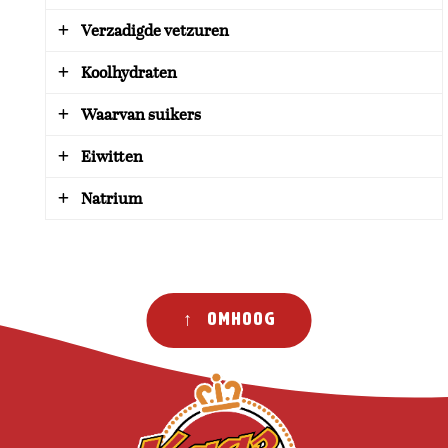
1620 kJ / 391 kcal
Verzadigde vetzuren
32,8 gr
Koolhydraten
20,1 gr
Waarvan suikers
0,0 gr
Eiwitten
0,0 gr
Natrium
23,9 gr
1,72 gr
↑ Omhoog